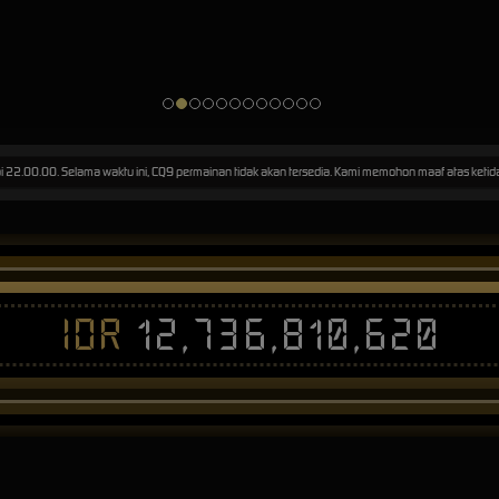
0. Selama waktu ini, CQ9 permainan tidak akan tersedia. Kami memohon maaf atas ketidaknyam
IDR
12,736,810,620