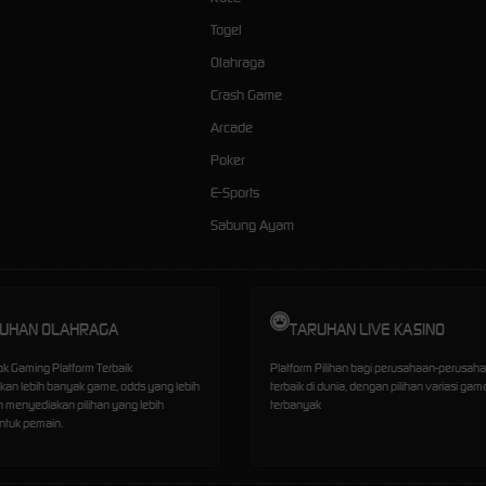
Togel
Olahraga
Crash Game
Arcade
Poker
E-Sports
Sabung Ayam
UHAN OLAHRAGA
TARUHAN LIVE KASINO
k Gaming Platform Terbaik
Platform Pilihan bagi perusahaan-perusah
an lebih banyak game, odds yang lebih
terbaik di dunia, dengan pilihan variasi gam
an menyediakan pilihan yang lebih
terbanyak
ntuk pemain.