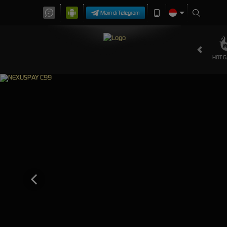
Main di Telegram
HOT 