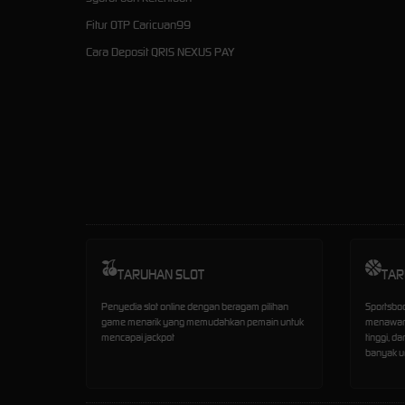
Fitur OTP Caricuan99
Cara Deposit QRIS NEXUS PAY
TARUHAN SLOT
TAR
Penyedia slot online dengan beragam pilihan
Sportsboo
game menarik yang memudahkan pemain untuk
menawark
mencapai jackpot
tinggi, d
banyak u