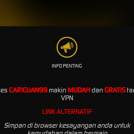
INFO PENTING
ses
CARICUAN99
makin
MUDAH
dan
GRATIS
ta
VPN
LINK ALTERNATIF
Simpan di browser kesayangan anda untuk
kemudahan dalam bermain