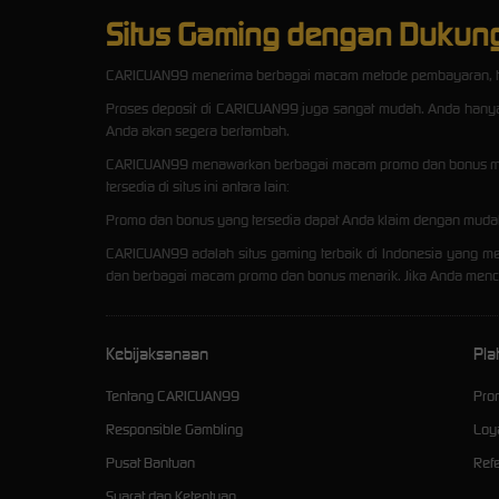
Situs Gaming dengan Dukung
CARICUAN99 menerima berbagai macam metode pembayaran, term
Proses deposit di CARICUAN99 juga sangat mudah. Anda hanya
Anda akan segera bertambah.
CARICUAN99 menawarkan berbagai macam promo dan bonus men
tersedia di situs ini antara lain:
Promo dan bonus yang tersedia dapat Anda klaim dengan mudah.
CARICUAN99 adalah situs gaming terbaik di Indonesia yang me
dan berbagai macam promo dan bonus menarik. Jika Anda menc
Kebijaksanaan
Pla
Tentang CARICUAN99
Pro
Responsible Gambling
Loy
Pusat Bantuan
Refe
Syarat dan Ketentuan