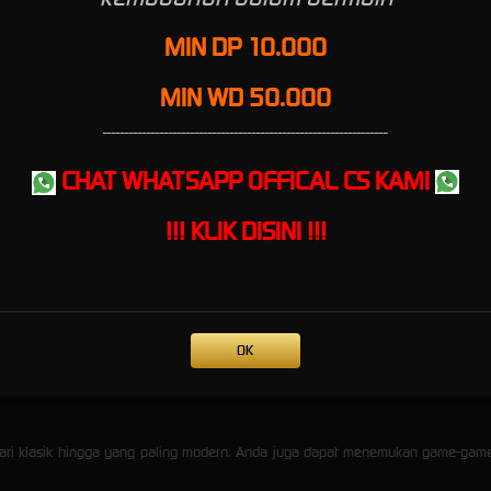
MIN DP 10.000
MIN WD 50.000
24 Jam Setiap Hari
-----------------------------------------------------------------
Online Tempat Cari Cuan 24 Ja
CHAT WHATSAPP OFFICAL CS KAMI
 cari cuan yang menawarkan berbagai macam game online seru dan menghibur. Sit
!!! KLIK DISINI !!!
si yang lengkap. Kami menerima berbagai macam metode pembayaran, termas
cepat.
mo dan bonus menarik. Promo dan bonus ini dapat Anda gunakan untuk menamba
baik CARICUAN99:
OK
ari klasik hingga yang paling modern. Anda juga dapat menemukan game-game