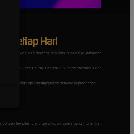
m Setiap Hari
us ini didukung oleh berbagai provider terpercaya, sehingga
uk DANA, OVO, dan GoPay. Dengan dukungan transaksi yang
h modal bermain atau meningkatkan peluang kemenangan.
 dengan tampilan grafis yang keren, suara yang menaikkan