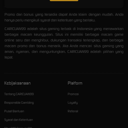
meningkatkan peluang kemenangan. Beberapa promo dan bonus yang
tersedia di situs ini antara lain:
Promo dan bonus yang tersedia dapat Anda klaim dengan mudah. Anda
hanya perlu mengikuti syarat dan ketentuan yang berlaku.
CARICUAN99 adalah situs gaming terbaik di Indonesia yang menawarkan
berbagai macam keunggulan. Situs ini memiliki berbagai macam game
online seru dan menghibur, dukungan transaksi terlengkap, dan berbagai
macam promo dan bonus menarik. Jika Anda mencari situs gaming yang
aman, nyaman, dan menguntungkan, CARICUAN99 adalah pilihan yang
tepat.
Kebijaksanaan
Platform
Tentang CARICUAN99
Promosi
Responsible Gambling
Loyalty
Pusat Bantuan
Referral
Syarat dan Ketentuan