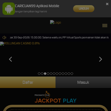
×
CARICUAN99 Aplikasi Mobile
UNDUH
Jangan tampilkan lagi hari ini
00 sampai 30-Sep-2026 15.00.00. Selama waktu ini, PP Virtual Sports permainan tidak akan ter
Daftar
Masuk
JACKPOT
PLAY