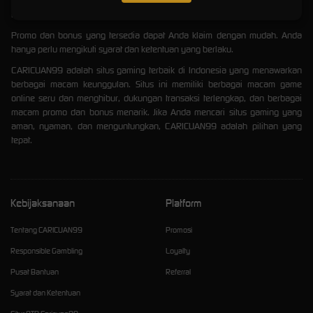
meningkatkan peluang kemenangan. Beberapa promo dan bonus yang
tersedia di situs ini antara lain:
Promo dan bonus yang tersedia dapat Anda klaim dengan mudah. Anda
hanya perlu mengikuti syarat dan ketentuan yang berlaku.
CARICUAN99 adalah situs gaming terbaik di Indonesia yang menawarkan
berbagai macam keunggulan. Situs ini memiliki berbagai macam game
online seru dan menghibur, dukungan transaksi terlengkap, dan berbagai
macam promo dan bonus menarik. Jika Anda mencari situs gaming yang
aman, nyaman, dan menguntungkan, CARICUAN99 adalah pilihan yang
tepat.
Kebijaksanaan
Platform
Tentang CARICUAN99
Promosi
Responsible Gambling
Loyalty
Pusat Bantuan
Referral
Syarat dan Ketentuan