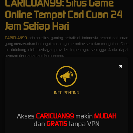
CARICUAN99: Situs Game
Online Tempat Cari Cuan 24
Jam Setiap Hari
CARICUAN99
adalah situs gaming terbaik di Indonesia tempat cari cuan
yang menawarkan berbagai macam game online seru dan menghibur. Situs
ini didukung oleh berbagai provider terpercaya, sehingga Anda dapat
bermain dengan aman dan nyaman.
Salah satu keunggulan CARICUAN99 adalah dukungan transaksi yang
×
lengkap. Kami menerima berbagai macam metode pembayaran, termasuk
DANA, OVO, dan GoPay. Dengan dukungan transaksi yang lengkap ini,
Anda dapat mengisi saldo akun dengan mudah dan cepat.
Selain itu, CARICUAN99 juga menawarkan berbagai macam promo dan
INFO PENTING
bonus menarik. Promo dan bonus ini dapat Anda gunakan untuk menambah
modal bermain atau meningkatkan peluang kemenangan.
Berikut adalah beberapa keunggulan dari situs game online terbaik
Akses
CARICUAN99
makin
MUDAH
CARICUAN99:
dan
GRATIS
tanpa VPN
Berbagai macam game online seru dan menghibur
Dukungan transaksi terlengkap