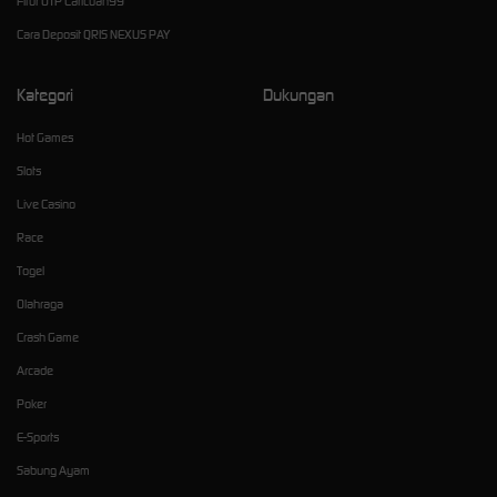
Fitur OTP Caricuan99
Cara Deposit QRIS NEXUS PAY
Kategori
Dukungan
Hot Games
Slots
Live Casino
Race
Togel
Olahraga
Crash Game
Arcade
Poker
E-Sports
Sabung Ayam