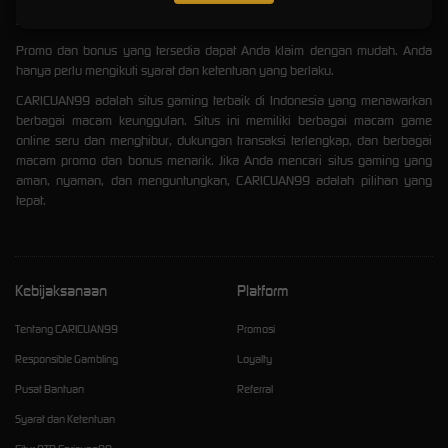
meningkatkan peluang kemenangan. Beberapa promo dan bonus yang
tersedia di situs ini antara lain:
Promo dan bonus yang tersedia dapat Anda klaim dengan mudah. Anda
hanya perlu mengikuti syarat dan ketentuan yang berlaku.
CARICUAN99 adalah situs gaming terbaik di Indonesia yang menawarkan
berbagai macam keunggulan. Situs ini memiliki berbagai macam game
online seru dan menghibur, dukungan transaksi terlengkap, dan berbagai
macam promo dan bonus menarik. Jika Anda mencari situs gaming yang
aman, nyaman, dan menguntungkan, CARICUAN99 adalah pilihan yang
tepat.
Kebijaksanaan
Platform
Tentang CARICUAN99
Promosi
Responsible Gambling
Loyalty
Pusat Bantuan
Referral
Syarat dan Ketentuan