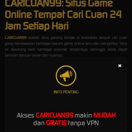
CARICUAN99: Situs Game
Online Tempat Cari Cuan 24
Jam Setiap Hari
CARICUAN99
adalah situs gaming terbaik di Indonesia tempat cari cuan
yang menawarkan berbagai macam game online seru dan menghibur. Situs
ini didukung oleh berbagai provider terpercaya, sehingga Anda dapat
bermain dengan aman dan nyaman.
Salah satu keunggulan CARICUAN99 adalah dukungan transaksi yang
×
lengkap. Kami menerima berbagai macam metode pembayaran, termasuk
DANA, OVO, dan GoPay. Dengan dukungan transaksi yang lengkap ini,
Anda dapat mengisi saldo akun dengan mudah dan cepat.
Selain itu, CARICUAN99 juga menawarkan berbagai macam promo dan
INFO PENTING
bonus menarik. Promo dan bonus ini dapat Anda gunakan untuk menambah
modal bermain atau meningkatkan peluang kemenangan.
Berikut adalah beberapa keunggulan dari situs game online terbaik
Akses
CARICUAN99
makin
MUDAH
CARICUAN99:
dan
GRATIS
tanpa VPN
Berbagai macam game online seru dan menghibur
Dukungan transaksi terlengkap