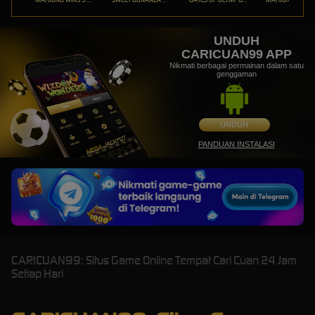
UNDUH
CARICUAN99 APP
Nikmati berbagai permainan dalam satu
genggaman
UNDUH
PANDUAN INSTALASI
CARICUAN99: Situs Game Online Tempat Cari Cuan 24 Jam
Setiap Hari