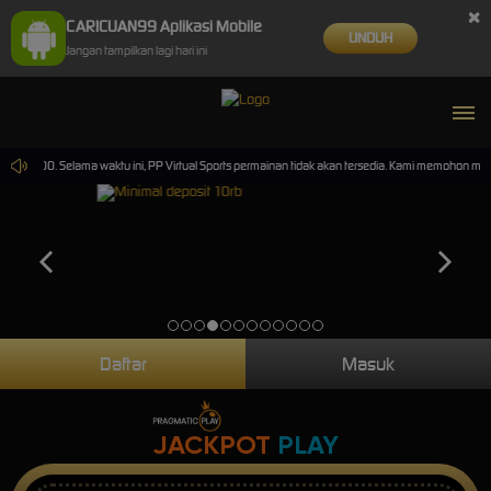
×
CARICUAN99 Aplikasi Mobile
UNDUH
Jangan tampilkan lagi hari ini
.00.00. Selama waktu ini, PP Virtual Sports permainan tidak akan tersedia. Kami memohon maaf
Daftar
Masuk
JACKPOT
PLAY