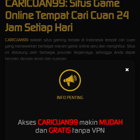
CARICUAN99: Situs Game
Online Tempat Cari Cuan 24
Jam Setiap Hari
CARICUAN99
adalah situs gaming terbaik di Indonesia tempat cari cuan
yang menawarkan berbagai macam game online seru dan menghibur. Situs
ini didukung oleh berbagai provider terpercaya, sehingga Anda dapat
bermain dengan aman dan nyaman.
Salah satu keunggulan CARICUAN99 adalah dukungan transaksi yang
×
lengkap. Kami menerima berbagai macam metode pembayaran, termasuk
DANA, OVO, dan GoPay. Dengan dukungan transaksi yang lengkap ini,
Anda dapat mengisi saldo akun dengan mudah dan cepat.
Selain itu, CARICUAN99 juga menawarkan berbagai macam promo dan
INFO PENTING
bonus menarik. Promo dan bonus ini dapat Anda gunakan untuk menambah
modal bermain atau meningkatkan peluang kemenangan.
Berikut adalah beberapa keunggulan dari situs game online terbaik
Akses
CARICUAN99
makin
MUDAH
CARICUAN99:
dan
GRATIS
tanpa VPN
Berbagai macam game online seru dan menghibur
Dukungan transaksi terlengkap