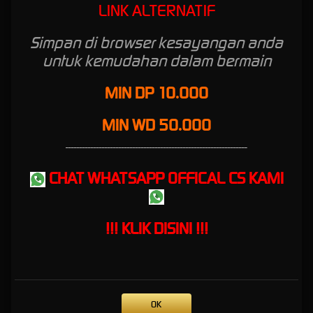
LINK ALTERNATIF
Berbagai macam promo dan bonus menarik
Kami menyediakan game online dalam berbagai tema, mulai dari klasik
Simpan di browser kesayangan anda
hingga yang paling modern. Anda juga dapat menemukan game-game
dengan tampilan grafis yang keren, suara yang menaikkan adrenalin, dan
untuk kemudahan dalam bermain
bonus-bonus yang sangat menarik.
MIN DP 10.000
Situs Gaming dengan Dukungan
Transaksi Terlengkap dan Bonus
MIN WD 50.000
Menarik
-----------------------------------------------------------------
CARICUAN99 menerima berbagai macam metode pembayaran, termasuk
CHAT WHATSAPP OFFICAL CS KAMI
DANA, OVO, dan GoPay. Dengan dukungan transaksi yang lengkap ini,
Anda dapat mengisi saldo akun dengan mudah dan cepat.
Proses deposit di CARICUAN99 juga sangat mudah. Anda hanya perlu
!!! KLIK DISINI !!!
memasukkan nomor telepon dan nominal deposit yang ingin Anda kirimkan.
Deposit Anda akan diproses dengan cepat dan saldo akun Anda akan
segera bertambah.
CARICUAN99 menawarkan berbagai macam promo dan bonus menarik
yang dapat Anda gunakan untuk menambah modal bermain atau
OK