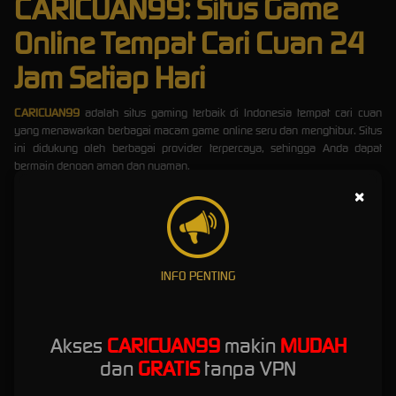
CARICUAN99: Situs Game
Online Tempat Cari Cuan 24
Jam Setiap Hari
CARICUAN99
adalah situs gaming terbaik di Indonesia tempat cari cuan
yang menawarkan berbagai macam game online seru dan menghibur. Situs
ini didukung oleh berbagai provider terpercaya, sehingga Anda dapat
bermain dengan aman dan nyaman.
Salah satu keunggulan CARICUAN99 adalah dukungan transaksi yang
×
lengkap. Kami menerima berbagai macam metode pembayaran, termasuk
DANA, OVO, dan GoPay. Dengan dukungan transaksi yang lengkap ini,
Anda dapat mengisi saldo akun dengan mudah dan cepat.
Selain itu, CARICUAN99 juga menawarkan berbagai macam promo dan
INFO PENTING
bonus menarik. Promo dan bonus ini dapat Anda gunakan untuk menambah
modal bermain atau meningkatkan peluang kemenangan.
Berikut adalah beberapa keunggulan dari situs game online terbaik
Akses
CARICUAN99
makin
MUDAH
CARICUAN99:
dan
GRATIS
tanpa VPN
Berbagai macam game online seru dan menghibur
Dukungan transaksi terlengkap