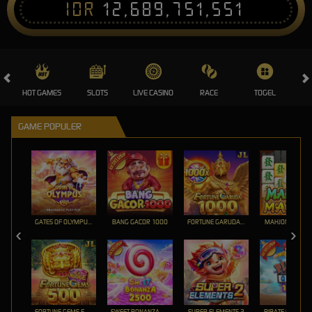
IDR
12,689,751,551
HOT GAMES
SLOTS
LIVE CASINO
RACE
TOGEL
OL
GAME POPULER
GATES OF OLYMPUS POP
BANG GACOR 1000
FORTUNE GARUDA 1000
MAHJONG MAX
FORTUNE GEMS 500
SWEET BONANZA 2500
SUPER ELEMENTS 2
PIRATE QUEST 1