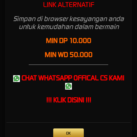
LINK ALTERNATIF
Berbagai macam promo dan bonus menarik
Kami menyediakan game online dalam berbagai tema, mulai dari klasik
Simpan di browser kesayangan anda
hingga yang paling modern. Anda juga dapat menemukan game-game
dengan tampilan grafis yang keren, suara yang menaikkan adrenalin, dan
untuk kemudahan dalam bermain
bonus-bonus yang sangat menarik.
MIN DP 10.000
Situs Gaming dengan Dukungan
Transaksi Terlengkap dan Bonus
MIN WD 50.000
Menarik
-----------------------------------------------------------------
CARICUAN99 menerima berbagai macam metode pembayaran, termasuk
CHAT WHATSAPP OFFICAL CS KAMI
DANA, OVO, dan GoPay. Dengan dukungan transaksi yang lengkap ini,
Anda dapat mengisi saldo akun dengan mudah dan cepat.
Proses deposit di CARICUAN99 juga sangat mudah. Anda hanya perlu
!!! KLIK DISINI !!!
memasukkan nomor telepon dan nominal deposit yang ingin Anda kirimkan.
Deposit Anda akan diproses dengan cepat dan saldo akun Anda akan
segera bertambah.
CARICUAN99 menawarkan berbagai macam promo dan bonus menarik
yang dapat Anda gunakan untuk menambah modal bermain atau
OK