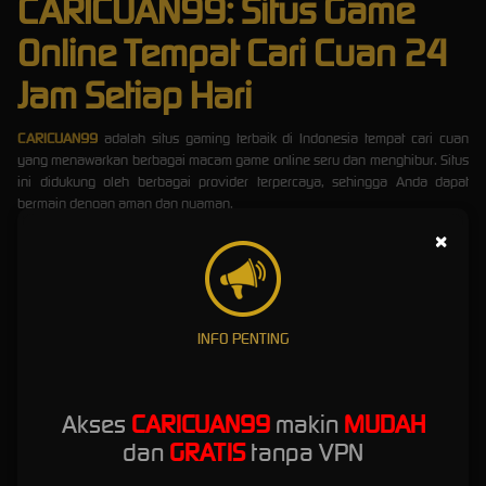
CARICUAN99: Situs Game
Online Tempat Cari Cuan 24
Jam Setiap Hari
CARICUAN99
adalah situs gaming terbaik di Indonesia tempat cari cuan
yang menawarkan berbagai macam game online seru dan menghibur. Situs
ini didukung oleh berbagai provider terpercaya, sehingga Anda dapat
bermain dengan aman dan nyaman.
Salah satu keunggulan CARICUAN99 adalah dukungan transaksi yang
×
lengkap. Kami menerima berbagai macam metode pembayaran, termasuk
DANA, OVO, dan GoPay. Dengan dukungan transaksi yang lengkap ini,
Anda dapat mengisi saldo akun dengan mudah dan cepat.
Selain itu, CARICUAN99 juga menawarkan berbagai macam promo dan
INFO PENTING
bonus menarik. Promo dan bonus ini dapat Anda gunakan untuk menambah
modal bermain atau meningkatkan peluang kemenangan.
Berikut adalah beberapa keunggulan dari situs game online terbaik
Akses
CARICUAN99
makin
MUDAH
CARICUAN99:
dan
GRATIS
tanpa VPN
Berbagai macam game online seru dan menghibur
Dukungan transaksi terlengkap