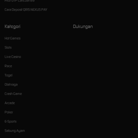
Fitur OTP Caricuan99
Cara Deposit QRIS NEXUS PAY
Kategori
Dukungan
Hot Games
Slots
Live Casino
Race
Togel
Olahraga
Crash Game
Arcade
Poker
E-Sports
Sabung Ayam