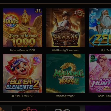
Fortune Garuda 1000
Wild Bounty Showdown
Epic Ze 
SUPER ELEMENTS 2
Mahjong Ways 2
Kpop Hunte