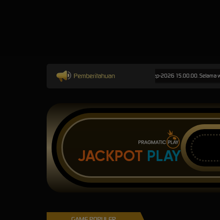
Pemberitahuan
Virtual Sports pada 30-Jun-2026 dari 15.00.00 sampai 30-Sep-2026 15.00.00. Selama waktu ini,
JACKPOT
PLAY
GAME POPULER