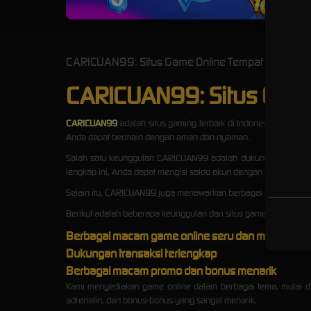
CARICUAN99: Situs Game Online Tempat Cari Cuan 
CARICUAN99: Situs Game 
CARICUAN99
adalah situs gaming terbaik di Indonesia tempat
Anda dapat bermain dengan aman dan nyaman.
Salah satu keunggulan CARICUAN99 adalah dukungan transak
lengkap ini, Anda dapat mengisi saldo akun dengan mudah dan 
Selain itu, CARICUAN99 juga menawarkan berbagai macam pro
Berikut adalah beberapa keunggulan dari situs game online ter
Berbagai macam game online seru dan menghibur
Dukungan transaksi terlengkap
Berbagai macam promo dan bonus menarik
Kami menyediakan game online dalam berbagai tema, mulai d
adrenalin, dan bonus-bonus yang sangat menarik.