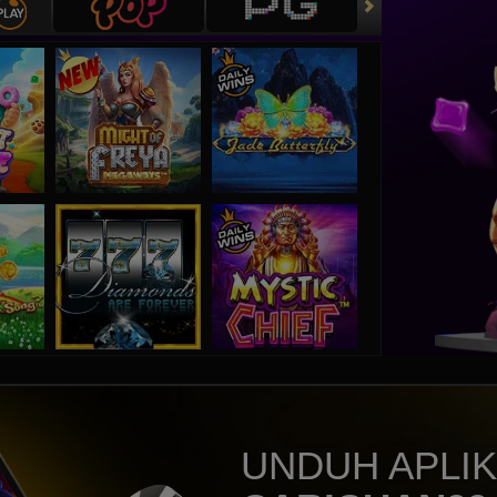
UNDUH APLIK