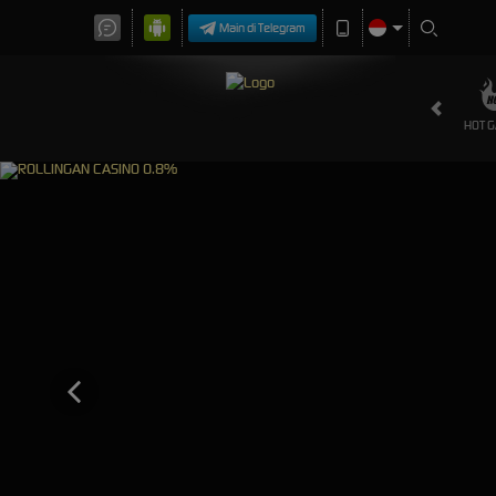
Main di Telegram
HOT 