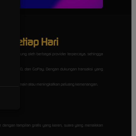
m Setiap Hari
us ini didukung oleh berbagai provider terpercaya, sehingga
uk DANA, OVO, dan GoPay. Dengan dukungan transaksi yang
h modal bermain atau meningkatkan peluang kemenangan.
 dengan tampilan grafis yang keren, suara yang menaikkan