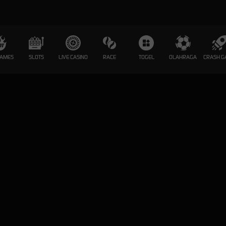
GAMES
SLOTS
LIVE CASINO
RACE
TOGEL
OLAHRAGA
CRASH 