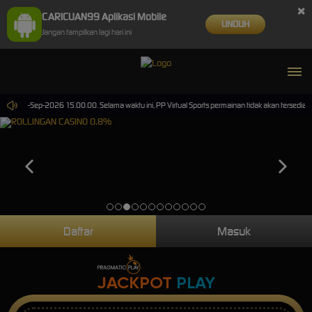
×
CARICUAN99 Aplikasi Mobile
UNDUH
Jangan tampilkan lagi hari ini
mpai 30-Sep-2026 15.00.00. Selama waktu ini, PP Virtual Sports permainan tidak akan tersedia
Daftar
Masuk
JACKPOT
PLAY