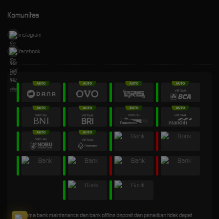
Komunitas
instagram
facebook
* Selama bank maintenance dan bank offline deposit dan penarikan tidak dapat