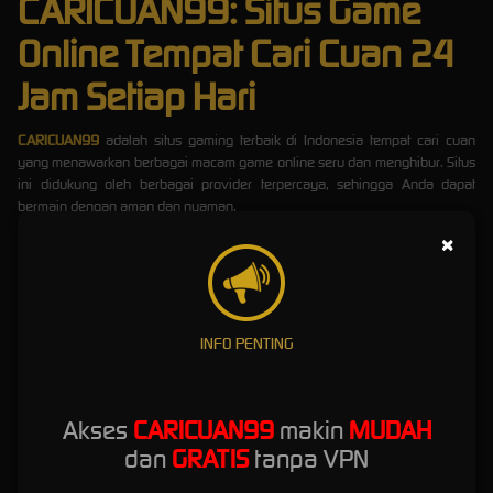
CARICUAN99: Situs Game
Online Tempat Cari Cuan 24
Jam Setiap Hari
CARICUAN99
adalah situs gaming terbaik di Indonesia tempat cari cuan
yang menawarkan berbagai macam game online seru dan menghibur. Situs
ini didukung oleh berbagai provider terpercaya, sehingga Anda dapat
bermain dengan aman dan nyaman.
Salah satu keunggulan CARICUAN99 adalah dukungan transaksi yang
×
lengkap. Kami menerima berbagai macam metode pembayaran, termasuk
DANA, OVO, dan GoPay. Dengan dukungan transaksi yang lengkap ini,
Anda dapat mengisi saldo akun dengan mudah dan cepat.
Selain itu, CARICUAN99 juga menawarkan berbagai macam promo dan
INFO PENTING
bonus menarik. Promo dan bonus ini dapat Anda gunakan untuk menambah
modal bermain atau meningkatkan peluang kemenangan.
Berikut adalah beberapa keunggulan dari situs game online terbaik
Akses
CARICUAN99
makin
MUDAH
CARICUAN99:
dan
GRATIS
tanpa VPN
Berbagai macam game online seru dan menghibur
Dukungan transaksi terlengkap