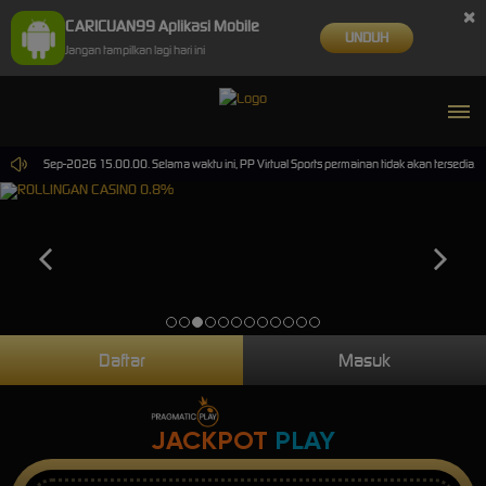
×
CARICUAN99 Aplikasi Mobile
UNDUH
Jangan tampilkan lagi hari ini
pai 30-Sep-2026 15.00.00. Selama waktu ini, PP Virtual Sports permainan tidak akan tersedia.
Daftar
Masuk
JACKPOT
PLAY