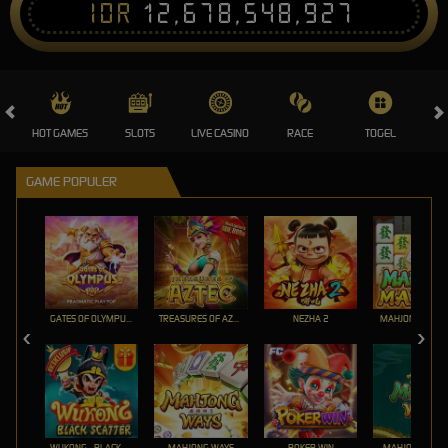
IDR
12,678,548,927
HOT GAMES
SLOTS
LIVE CASINO
RACE
TOGEL
OL
GAME POPULER
GATES OF OLYMPUS POP
TREASURES OF AZTEC
NEZHA 2
MAHJONG MAX
WUKONG - BLACK SCATTER
MAHJONG WAYS
POKER WIN
MAHJONG WAYS