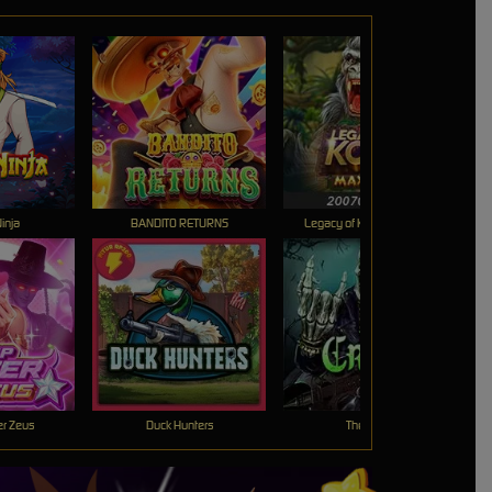
inja
BANDITO RETURNS
Legacy of Kong Maxways
r Zeus
Duck Hunters
The Crypt