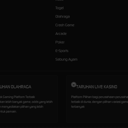
Togel
Olahraga
Crash Game
Arcade
Poker
E-Sports
Sabung Ayam
UHAN OLAHRAGA
TARUHAN LIVE KASINO
k Gaming Platform Terbaik
Platform Pilihan bagi perusahaan-perusah
an lebih banyak game, odds yang lebih
terbaik di dunia, dengan pilihan variasi gam
an menyediakan pilihan yang lebih
terbanyak
ntuk pemain.