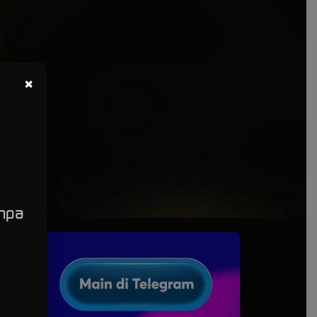
×
Pindai kode
untuk Und
Android A
npa