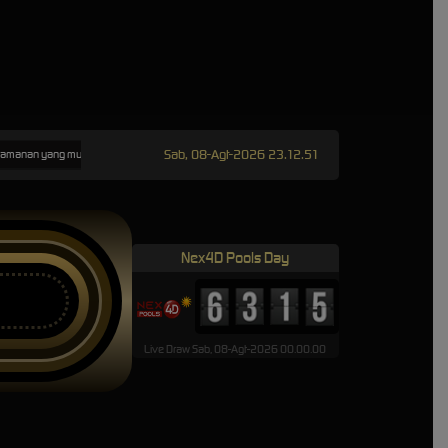
Sab, 08-Agt-2026 23.12.51
 yang mungkin ditimbulkan.
Pemeliharaan Terjadwal: MarbleX pada 31-Jul-2026 dari 00.00.0
Nex4D Pools Day
Live Draw Sab, 08-Agt-2026 00.00.00