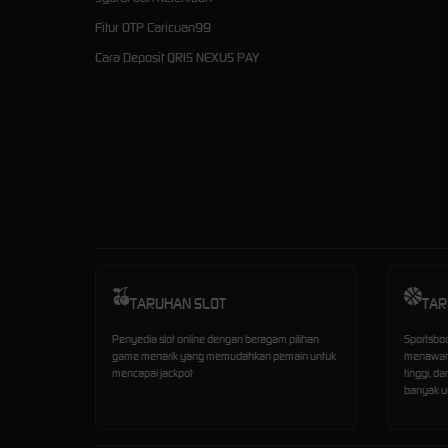
Fitur OTP Caricuan99
Cara Deposit QRIS NEXUS PAY
TARUHAN SLOT
TAR
Penyedia slot online dengan beragam pilihan
Sportsboo
game menarik yang memudahkan pemain untuk
menawark
mencapai jackpot
tinggi, d
banyak u