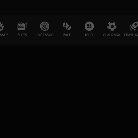
GAMES
SLOTS
LIVE CASINO
RACE
TOGEL
OLAHRAGA
CRASH 