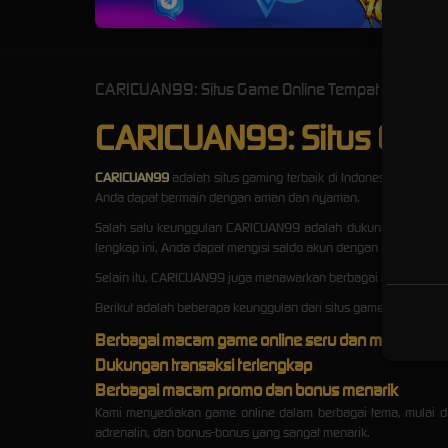
CARICUAN99: Situs Game Online Tempat Cari Cuan 
CARICUAN99: Situs Game 
CARICUAN99
adalah situs gaming terbaik di Indonesia tempat
Anda dapat bermain dengan aman dan nyaman.
Salah satu keunggulan CARICUAN99 adalah dukungan transak
lengkap ini, Anda dapat mengisi saldo akun dengan mudah dan 
Selain itu, CARICUAN99 juga menawarkan berbagai macam pro
Berikut adalah beberapa keunggulan dari situs game online ter
Berbagai macam game online seru dan menghibur
Dukungan transaksi terlengkap
Berbagai macam promo dan bonus menarik
Kami menyediakan game online dalam berbagai tema, mulai d
adrenalin, dan bonus-bonus yang sangat menarik.