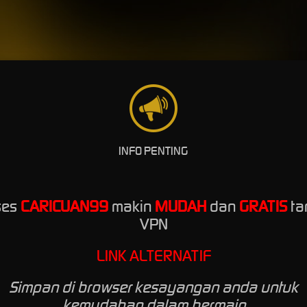
INFO PENTING
ses
CARICUAN99
makin
MUDAH
dan
GRATIS
ta
VPN
LINK ALTERNATIF
Simpan di browser kesayangan anda untuk
kemudahan dalam bermain