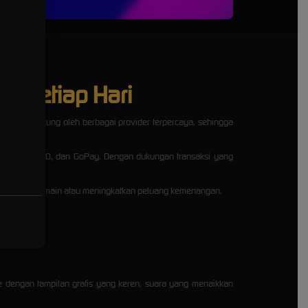
m Setiap Hari
us ini didukung oleh berbagai provider terpercaya, sehingga
uk DANA, OVO, dan GoPay. Dengan dukungan transaksi yang
h modal bermain atau meningkatkan peluang kemenangan.
 dengan tampilan grafis yang keren, suara yang menaikkan