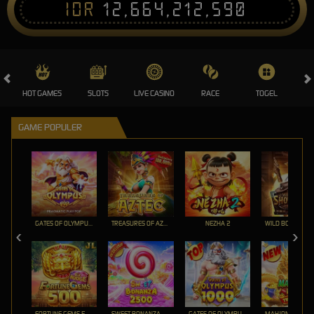
IDR
12,664,212,590
HOT GAMES
SLOTS
LIVE CASINO
RACE
TOGEL
OL
GAME POPULER
GATES OF OLYMPUS POP
TREASURES OF AZTEC
NEZHA 2
FORTUNE GEMS 500
SWEET BONANZA 2500
GATES OF OLYMPUS 1000