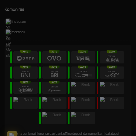
Komunitas
instagram
facebook
* Selama bank maintenance dan bank offline deposit dan penarikan tidak dapat