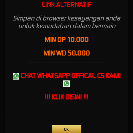
LINK ALTERNATIF
Berbagai macam promo dan bonus menarik
Kami menyediakan game online dalam berbagai tema, mulai dari klasik
Simpan di browser kesayangan anda
hingga yang paling modern. Anda juga dapat menemukan game-game
dengan tampilan grafis yang keren, suara yang menaikkan adrenalin, dan
untuk kemudahan dalam bermain
bonus-bonus yang sangat menarik.
MIN DP 10.000
Situs Gaming dengan Dukungan
Transaksi Terlengkap dan Bonus
MIN WD 50.000
Menarik
-----------------------------------------------------------------
CARICUAN99 menerima berbagai macam metode pembayaran, termasuk
CHAT WHATSAPP OFFICAL CS KAMI
DANA, OVO, dan GoPay. Dengan dukungan transaksi yang lengkap ini,
Anda dapat mengisi saldo akun dengan mudah dan cepat.
Proses deposit di CARICUAN99 juga sangat mudah. Anda hanya perlu
!!! KLIK DISINI !!!
memasukkan nomor telepon dan nominal deposit yang ingin Anda kirimkan.
Deposit Anda akan diproses dengan cepat dan saldo akun Anda akan
segera bertambah.
CARICUAN99 menawarkan berbagai macam promo dan bonus menarik
yang dapat Anda gunakan untuk menambah modal bermain atau
OK