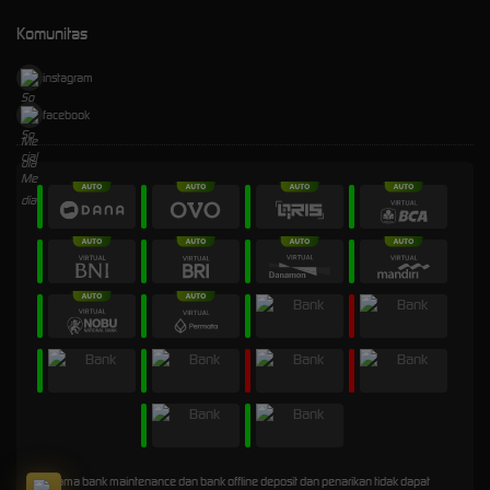
Komunitas
instagram
facebook
* Selama bank maintenance dan bank offline deposit dan penarikan tidak dapat