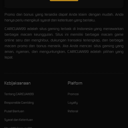
meningkatkan peluang kemenangan. Beberapa promo dan bonus yang
tersedia di situs ini antara lain:
Promo dan bonus yang tersedia dapat Anda klaim dengan mudah. Anda
hanya perlu mengikuti syarat dan ketentuan yang berlaku.
CARICUAN99 adalah situs gaming terbaik di Indonesia yang menawarkan
berbagai macam keunggulan. Situs ini memiliki berbagai macam game
online seru dan menghibur, dukungan transaksi terlengkap, dan berbagai
macam promo dan bonus menarik. Jika Anda mencari situs gaming yang
aman, nyaman, dan menguntungkan, CARICUAN99 adalah pilihan yang
tepat.
Kebijaksanaan
Platform
Tentang CARICUAN99
Promosi
Responsible Gambling
Loyalty
Pusat Bantuan
Referral
Syarat dan Ketentuan