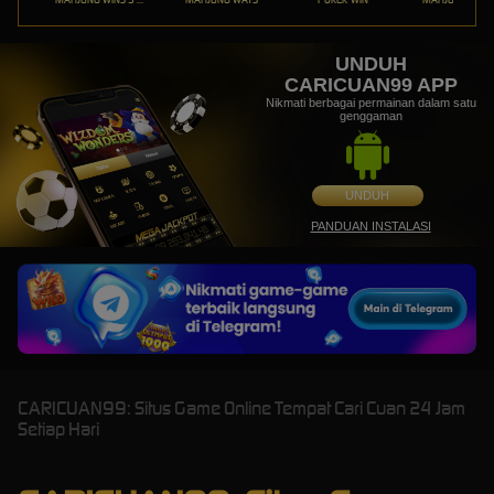
UNDUH
CARICUAN99 APP
Nikmati berbagai permainan dalam satu
genggaman
UNDUH
PANDUAN INSTALASI
CARICUAN99: Situs Game Online Tempat Cari Cuan 24 Jam
Setiap Hari