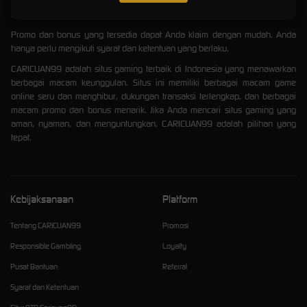
meningkatkan peluang kemenangan. Beberapa promo dan bonus yang
tersedia di situs ini antara lain:
Promo dan bonus yang tersedia dapat Anda klaim dengan mudah. Anda
hanya perlu mengikuti syarat dan ketentuan yang berlaku.
CARICUAN99 adalah situs gaming terbaik di Indonesia yang menawarkan
berbagai macam keunggulan. Situs ini memiliki berbagai macam game
online seru dan menghibur, dukungan transaksi terlengkap, dan berbagai
macam promo dan bonus menarik. Jika Anda mencari situs gaming yang
aman, nyaman, dan menguntungkan, CARICUAN99 adalah pilihan yang
tepat.
Kebijaksanaan
Platform
Tentang CARICUAN99
Promosi
Responsible Gambling
Loyalty
Pusat Bantuan
Referral
Syarat dan Ketentuan