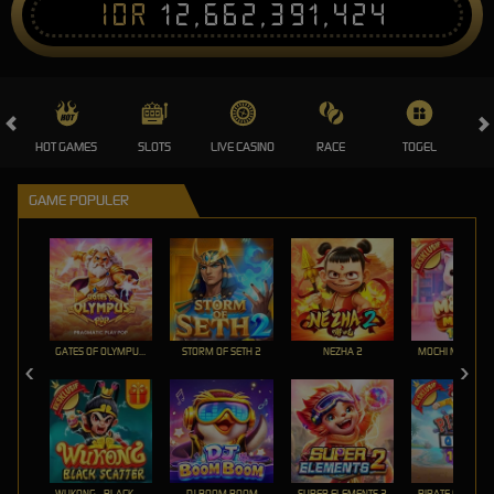
IDR
12,662,391,424
HOT GAMES
SLOTS
LIVE CASINO
RACE
TOGEL
OL
GAME POPULER
GATES OF OLYMPUS POP
STORM OF SETH 2
NEZHA 2
MOCHI MANIA 1
WUKONG - BLACK SCATTER
DJ BOOM BOOM
SUPER ELEMENTS 2
PIRATE QUEST 1