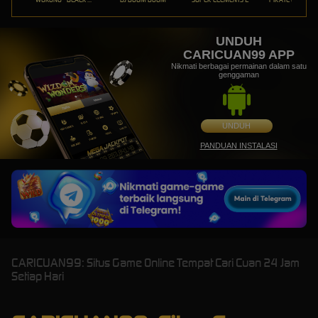
UNDUH
CARICUAN99 APP
Nikmati berbagai permainan dalam satu
genggaman
UNDUH
PANDUAN INSTALASI
CARICUAN99: Situs Game Online Tempat Cari Cuan 24 Jam
Setiap Hari