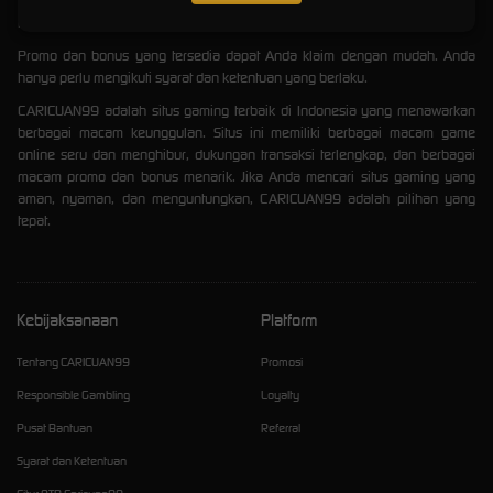
meningkatkan peluang kemenangan. Beberapa promo dan bonus yang
tersedia di situs ini antara lain:
Promo dan bonus yang tersedia dapat Anda klaim dengan mudah. Anda
hanya perlu mengikuti syarat dan ketentuan yang berlaku.
CARICUAN99 adalah situs gaming terbaik di Indonesia yang menawarkan
berbagai macam keunggulan. Situs ini memiliki berbagai macam game
online seru dan menghibur, dukungan transaksi terlengkap, dan berbagai
macam promo dan bonus menarik. Jika Anda mencari situs gaming yang
aman, nyaman, dan menguntungkan, CARICUAN99 adalah pilihan yang
tepat.
Kebijaksanaan
Platform
Tentang CARICUAN99
Promosi
Responsible Gambling
Loyalty
Pusat Bantuan
Referral
Syarat dan Ketentuan