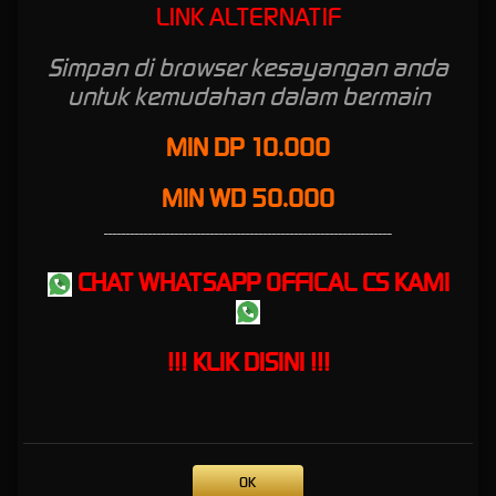
LINK ALTERNATIF
Berbagai macam promo dan bonus menarik
Kami menyediakan game online dalam berbagai tema, mulai dari klasik
Simpan di browser kesayangan anda
hingga yang paling modern. Anda juga dapat menemukan game-game
dengan tampilan grafis yang keren, suara yang menaikkan adrenalin, dan
untuk kemudahan dalam bermain
bonus-bonus yang sangat menarik.
MIN DP 10.000
Situs Gaming dengan Dukungan
Transaksi Terlengkap dan Bonus
MIN WD 50.000
Menarik
-----------------------------------------------------------------
CARICUAN99 menerima berbagai macam metode pembayaran, termasuk
CHAT WHATSAPP OFFICAL CS KAMI
DANA, OVO, dan GoPay. Dengan dukungan transaksi yang lengkap ini,
Anda dapat mengisi saldo akun dengan mudah dan cepat.
Proses deposit di CARICUAN99 juga sangat mudah. Anda hanya perlu
!!! KLIK DISINI !!!
memasukkan nomor telepon dan nominal deposit yang ingin Anda kirimkan.
Deposit Anda akan diproses dengan cepat dan saldo akun Anda akan
segera bertambah.
CARICUAN99 menawarkan berbagai macam promo dan bonus menarik
yang dapat Anda gunakan untuk menambah modal bermain atau
OK