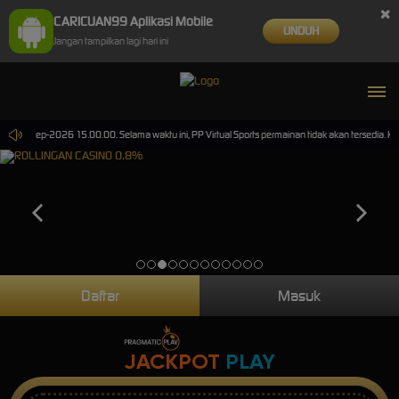
×
CARICUAN99 Aplikasi Mobile
UNDUH
Jangan tampilkan lagi hari ini
ai 30-Sep-2026 15.00.00. Selama waktu ini, PP Virtual Sports permainan tidak akan tersedia. 
Daftar
Masuk
JACKPOT
PLAY