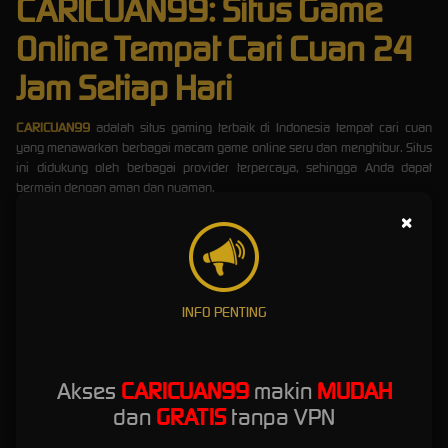
CARICUAN99: Situs Game
Online Tempat Cari Cuan 24
Jam Setiap Hari
CARICUAN99
adalah situs gaming terbaik di Indonesia tempat cari cuan
yang menawarkan berbagai macam game online seru dan menghibur. Situs
ini didukung oleh berbagai provider terpercaya, sehingga Anda dapat
bermain dengan aman dan nyaman.
Salah satu keunggulan CARICUAN99 adalah dukungan transaksi yang
×
lengkap. Kami menerima berbagai macam metode pembayaran, termasuk
DANA, OVO, dan GoPay. Dengan dukungan transaksi yang lengkap ini,
Anda dapat mengisi saldo akun dengan mudah dan cepat.
Selain itu, CARICUAN99 juga menawarkan berbagai macam promo dan
INFO PENTING
bonus menarik. Promo dan bonus ini dapat Anda gunakan untuk menambah
modal bermain atau meningkatkan peluang kemenangan.
Berikut adalah beberapa keunggulan dari situs game online terbaik
Akses
CARICUAN99
makin
MUDAH
CARICUAN99:
dan
GRATIS
tanpa VPN
Berbagai macam game online seru dan menghibur
Dukungan transaksi terlengkap