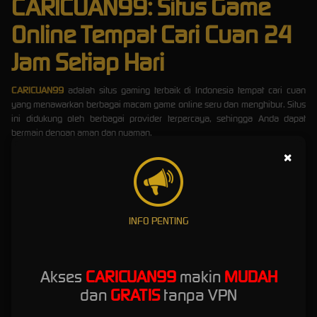
CARICUAN99: Situs Game
Online Tempat Cari Cuan 24
Jam Setiap Hari
CARICUAN99
adalah situs gaming terbaik di Indonesia tempat cari cuan
yang menawarkan berbagai macam game online seru dan menghibur. Situs
ini didukung oleh berbagai provider terpercaya, sehingga Anda dapat
bermain dengan aman dan nyaman.
Salah satu keunggulan CARICUAN99 adalah dukungan transaksi yang
×
lengkap. Kami menerima berbagai macam metode pembayaran, termasuk
DANA, OVO, dan GoPay. Dengan dukungan transaksi yang lengkap ini,
Anda dapat mengisi saldo akun dengan mudah dan cepat.
Selain itu, CARICUAN99 juga menawarkan berbagai macam promo dan
INFO PENTING
bonus menarik. Promo dan bonus ini dapat Anda gunakan untuk menambah
modal bermain atau meningkatkan peluang kemenangan.
Berikut adalah beberapa keunggulan dari situs game online terbaik
Akses
CARICUAN99
makin
MUDAH
CARICUAN99:
dan
GRATIS
tanpa VPN
Berbagai macam game online seru dan menghibur
Dukungan transaksi terlengkap