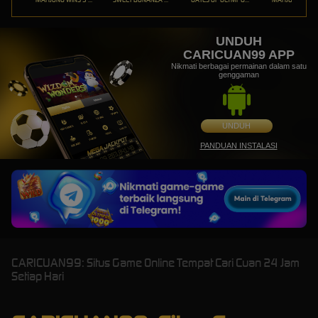
UNDUH
CARICUAN99 APP
Nikmati berbagai permainan dalam satu
genggaman
UNDUH
PANDUAN INSTALASI
CARICUAN99: Situs Game Online Tempat Cari Cuan 24 Jam
Setiap Hari