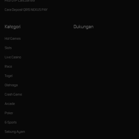
Fitur OTP Caricuan99
Cara Deposit QRIS NEXUS PAY
Kategori
Dukungan
Hot Games
Slots
Live Casino
Race
Togel
Olahraga
Crash Game
Arcade
Poker
E-Sports
Sabung Ayam