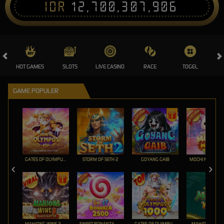
IDR
12,700,307,906
HOT GAMES
SLOTS
LIVE CASINO
RACE
TOGEL
OL
GAME POPULER
GATES OF OLYMPUS POP
STORM OF SETH 2
GOYANG GAIB
MOCHI MANIA 1
MAHJONG WINS 3 – BLACK SCATTER
SWEET BONANZA 2500
GATES OF OLYMPUS 1000
MAHJONG WAYS