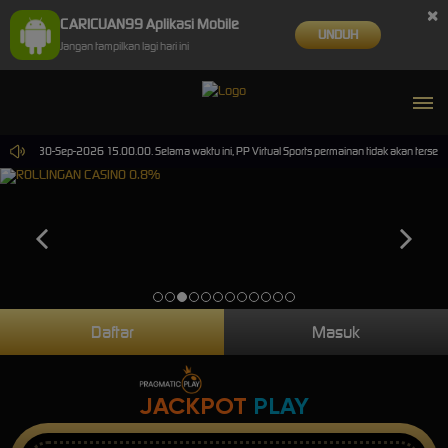
×
CARICUAN99 Aplikasi Mobile
UNDUH
Jangan tampilkan lagi hari ini
sampai 30-Sep-2026 15.00.00. Selama waktu ini, PP Virtual Sports permainan tidak akan tersed
Daftar
Masuk
JACKPOT
PLAY