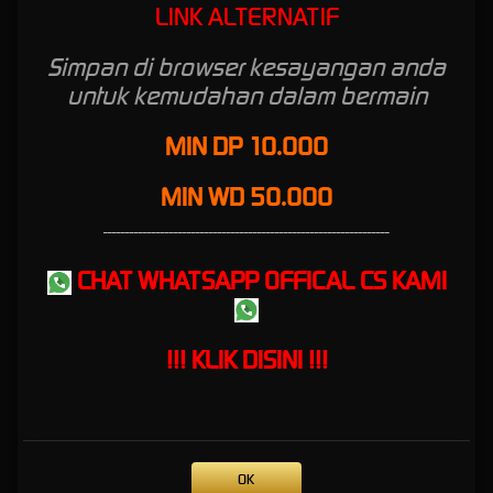
LINK ALTERNATIF
Berbagai macam promo dan bonus menarik
Kami menyediakan game online dalam berbagai tema, mulai dari klasik
Simpan di browser kesayangan anda
hingga yang paling modern. Anda juga dapat menemukan game-game
dengan tampilan grafis yang keren, suara yang menaikkan adrenalin, dan
untuk kemudahan dalam bermain
bonus-bonus yang sangat menarik.
MIN DP 10.000
Situs Gaming dengan Dukungan
Transaksi Terlengkap dan Bonus
MIN WD 50.000
Menarik
-----------------------------------------------------------------
CARICUAN99 menerima berbagai macam metode pembayaran, termasuk
CHAT WHATSAPP OFFICAL CS KAMI
DANA, OVO, dan GoPay. Dengan dukungan transaksi yang lengkap ini,
Anda dapat mengisi saldo akun dengan mudah dan cepat.
Proses deposit di CARICUAN99 juga sangat mudah. Anda hanya perlu
!!! KLIK DISINI !!!
memasukkan nomor telepon dan nominal deposit yang ingin Anda kirimkan.
Deposit Anda akan diproses dengan cepat dan saldo akun Anda akan
segera bertambah.
CARICUAN99 menawarkan berbagai macam promo dan bonus menarik
yang dapat Anda gunakan untuk menambah modal bermain atau
OK