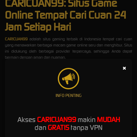
CARICUAN99: Situs Game
Online Tempat Cari Cuan 24
Jam Setiap Hari
CARICUAN99
adalah situs gaming terbaik di Indonesia tempat cari cuan
yang menawarkan berbagai macam game online seru dan menghibur. Situs
ini didukung oleh berbagai provider terpercaya, sehingga Anda dapat
bermain dengan aman dan nyaman.
Salah satu keunggulan CARICUAN99 adalah dukungan transaksi yang
×
lengkap. Kami menerima berbagai macam metode pembayaran, termasuk
DANA, OVO, dan GoPay. Dengan dukungan transaksi yang lengkap ini,
Anda dapat mengisi saldo akun dengan mudah dan cepat.
Selain itu, CARICUAN99 juga menawarkan berbagai macam promo dan
INFO PENTING
bonus menarik. Promo dan bonus ini dapat Anda gunakan untuk menambah
modal bermain atau meningkatkan peluang kemenangan.
Berikut adalah beberapa keunggulan dari situs game online terbaik
Akses
CARICUAN99
makin
MUDAH
CARICUAN99:
dan
GRATIS
tanpa VPN
Berbagai macam game online seru dan menghibur
Dukungan transaksi terlengkap