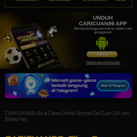
UNDUH
CARICUAN99 APP
Nikmati berbagai permainan dalam satu
genggaman
UNDUH
PANDUAN INSTALASI
CARICUAN99: Situs Game Online Tempat Cari Cuan 24 Jam
Setiap Hari