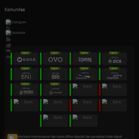
Komunitas
instagram
facebook
* Selama bank maintenance dan bank offline deposit dan penarikan tidak dapat