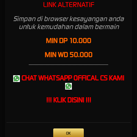
LINK ALTERNATIF
Berbagai macam promo dan bonus menarik
Kami menyediakan game online dalam berbagai tema, mulai dari klasik
Simpan di browser kesayangan anda
hingga yang paling modern. Anda juga dapat menemukan game-game
dengan tampilan grafis yang keren, suara yang menaikkan adrenalin, dan
untuk kemudahan dalam bermain
bonus-bonus yang sangat menarik.
MIN DP 10.000
Situs Gaming dengan Dukungan
Transaksi Terlengkap dan Bonus
MIN WD 50.000
Menarik
-----------------------------------------------------------------
CARICUAN99 menerima berbagai macam metode pembayaran, termasuk
CHAT WHATSAPP OFFICAL CS KAMI
DANA, OVO, dan GoPay. Dengan dukungan transaksi yang lengkap ini,
Anda dapat mengisi saldo akun dengan mudah dan cepat.
Proses deposit di CARICUAN99 juga sangat mudah. Anda hanya perlu
!!! KLIK DISINI !!!
memasukkan nomor telepon dan nominal deposit yang ingin Anda kirimkan.
Deposit Anda akan diproses dengan cepat dan saldo akun Anda akan
segera bertambah.
CARICUAN99 menawarkan berbagai macam promo dan bonus menarik
yang dapat Anda gunakan untuk menambah modal bermain atau
OK