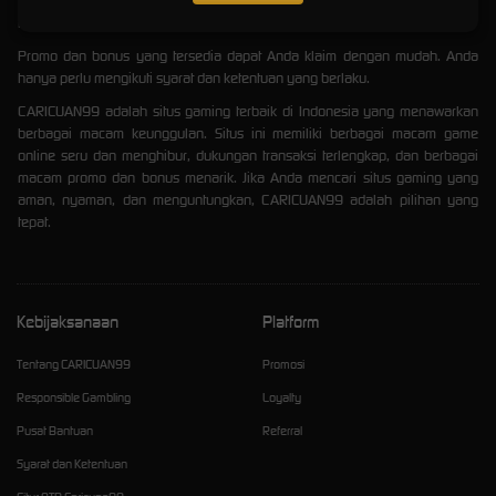
meningkatkan peluang kemenangan. Beberapa promo dan bonus yang
tersedia di situs ini antara lain:
Promo dan bonus yang tersedia dapat Anda klaim dengan mudah. Anda
hanya perlu mengikuti syarat dan ketentuan yang berlaku.
CARICUAN99 adalah situs gaming terbaik di Indonesia yang menawarkan
berbagai macam keunggulan. Situs ini memiliki berbagai macam game
online seru dan menghibur, dukungan transaksi terlengkap, dan berbagai
macam promo dan bonus menarik. Jika Anda mencari situs gaming yang
aman, nyaman, dan menguntungkan, CARICUAN99 adalah pilihan yang
tepat.
Kebijaksanaan
Platform
Tentang CARICUAN99
Promosi
Responsible Gambling
Loyalty
Pusat Bantuan
Referral
Syarat dan Ketentuan