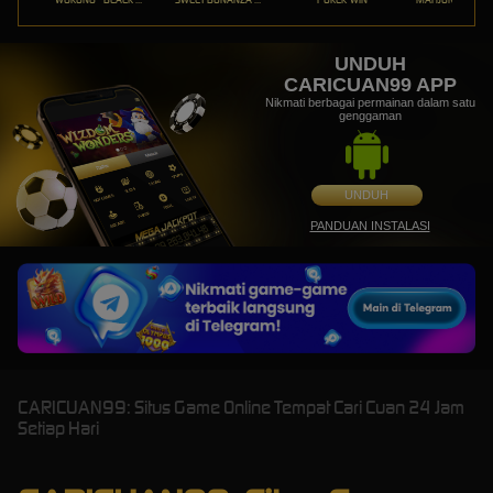
UNDUH
CARICUAN99 APP
Nikmati berbagai permainan dalam satu
genggaman
UNDUH
PANDUAN INSTALASI
CARICUAN99: Situs Game Online Tempat Cari Cuan 24 Jam
Setiap Hari