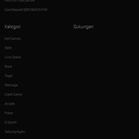
Fitur OTP Caricuan99
Cara Deposit QRIS NEXUS PAY
Kategori
Dukungan
Hot Games
Slots
Live Casino
Race
Togel
Olahraga
Crash Game
Arcade
Poker
E-Sports
Sabung Ayam