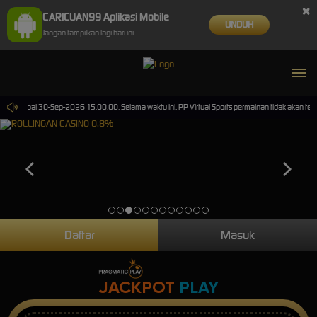
×
CARICUAN99 Aplikasi Mobile
UNDUH
Jangan tampilkan lagi hari ini
.00 sampai 30-Sep-2026 15.00.00. Selama waktu ini, PP Virtual Sports permainan tidak akan te
Daftar
Masuk
JACKPOT
PLAY