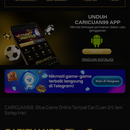
UNDUH
CARICUAN99 APP
Nikmati berbagai permainan dalam satu
genggaman
UNDUH
PANDUAN INSTALASI
CARICUAN99: Situs Game Online Tempat Cari Cuan 24 Jam
Setiap Hari