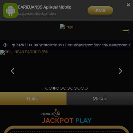
×
CARICUAN99 Aplikasi Mobile
UNDUH
Jangan tampilkan lagi hari ini
i 30-Sep-2026 15.00.00. Selama waktu ini, PP Virtual Sports permainan tidak akan tersedia. 
Daftar
Masuk
JACKPOT
PLAY