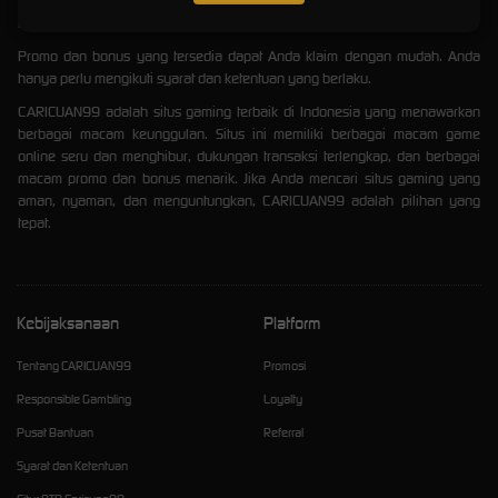
meningkatkan peluang kemenangan. Beberapa promo dan bonus yang
tersedia di situs ini antara lain:
Promo dan bonus yang tersedia dapat Anda klaim dengan mudah. Anda
hanya perlu mengikuti syarat dan ketentuan yang berlaku.
CARICUAN99 adalah situs gaming terbaik di Indonesia yang menawarkan
berbagai macam keunggulan. Situs ini memiliki berbagai macam game
online seru dan menghibur, dukungan transaksi terlengkap, dan berbagai
macam promo dan bonus menarik. Jika Anda mencari situs gaming yang
aman, nyaman, dan menguntungkan, CARICUAN99 adalah pilihan yang
tepat.
Kebijaksanaan
Platform
Tentang CARICUAN99
Promosi
Responsible Gambling
Loyalty
Pusat Bantuan
Referral
Syarat dan Ketentuan