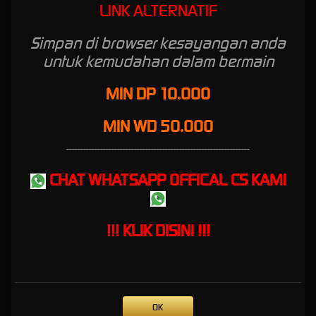
LINK ALTERNATIF
Berbagai macam promo dan bonus menarik
Kami menyediakan game online dalam berbagai tema, mulai dari klasik
Simpan di browser kesayangan anda
hingga yang paling modern. Anda juga dapat menemukan game-game
dengan tampilan grafis yang keren, suara yang menaikkan adrenalin, dan
untuk kemudahan dalam bermain
bonus-bonus yang sangat menarik.
MIN DP 10.000
Situs Gaming dengan Dukungan
Transaksi Terlengkap dan Bonus
MIN WD 50.000
Menarik
-----------------------------------------------------------------
CARICUAN99 menerima berbagai macam metode pembayaran, termasuk
CHAT WHATSAPP OFFICAL CS KAMI
DANA, OVO, dan GoPay. Dengan dukungan transaksi yang lengkap ini,
Anda dapat mengisi saldo akun dengan mudah dan cepat.
Proses deposit di CARICUAN99 juga sangat mudah. Anda hanya perlu
!!! KLIK DISINI !!!
memasukkan nomor telepon dan nominal deposit yang ingin Anda kirimkan.
Deposit Anda akan diproses dengan cepat dan saldo akun Anda akan
segera bertambah.
CARICUAN99 menawarkan berbagai macam promo dan bonus menarik
yang dapat Anda gunakan untuk menambah modal bermain atau
OK