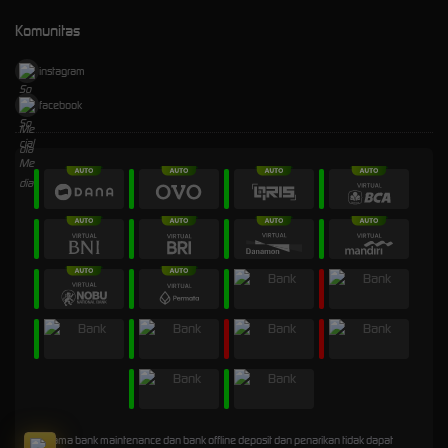
Komunitas
instagram
facebook
* Selama bank maintenance dan bank offline deposit dan penarikan tidak dapat